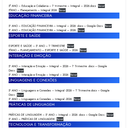
5° ANO – Educação e Cidadania – 1º trimestre – Integral – 2026.docx
Baixar
5°ANO – Planejamento – Integral 2026
Baixar
EDUCAÇÃO FINANCEIRA
5º ANO – EDUCAÇÃO FINANCEIRA – Integral – 2026 .docx – Google Docs
Baixar
5º ANO – EDUCAÇÃO FINANCEIRA – Integral – 2026
Baixar
ESPORTE E SAÚDE
ESPORTE E SAÚDE – 5º ANO – 1º TRIMESTRE
Baixar
5°ANO – PLANEJAMENTO – ESPORTE E SAÚDE – 2026
Baixar
INTERAÇÃO E EMOÇÃO
5º ANO – Interação e Emoção – Integral – 2026 – 1º Trimestre .docx – Google
Docs
Baixar
5º ANO – Interação e Emoção – Integral – 2026
Baixar
LINGUAGENS E CONEXÕES
5º ANO – Linguagens e Conexões – Integral -2026 – 1º Trimestre.docx – Google
Docs
Baixar
5º ANO – Linguagens e Conexões – Integral -2026
Baixar
PRÁTICAS DE LINGUAGEM
PRÁTICAS DE LINGUAGEM – 5º ANO – Integral – 2026 .docx – Google Docs
Baixar
5º ANO – PRÁTICAS DE LINGUAGEM
Baixar
TECNOLOGIA E TRANSFORMAÇÃO