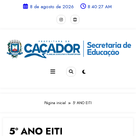
Pular
conteúdo
8 de agosto de 2026
8:40:28 AM
para
o
conteúdo
Página inicial
5º ANO EITI
5º ANO EITI