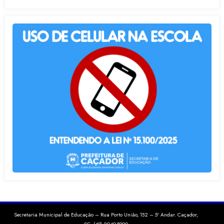
Secretaria Municipal de Educação – Rua Porto União, 152 – 5º Andar. Caçador,