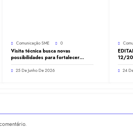
Comunicação SME
0
Comu
Visita técnica busca novas
EDITA
possibilidades para fortalecer
12/2
experiências sensoriais na
educação infantil
25 De Junho De 2026
24 De
comentário.