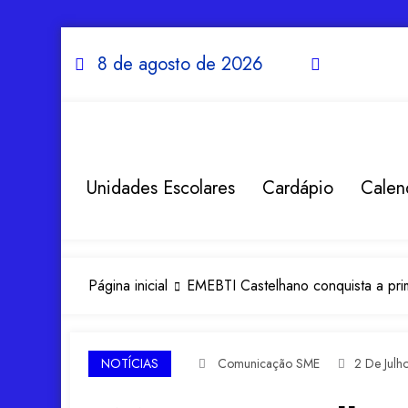
Acessar
o
Pular
conteúdo
para
8 de agosto de 2026
o
conteúdo
Unidades Escolares
Cardápio
Calen
Página inicial
EMEBTI Castelhano conquista a prim
NOTÍCIAS
Comunicação SME
2 De Jul