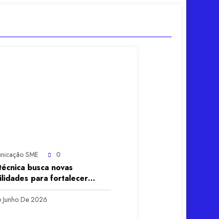
nicação SME
0
 técnica busca novas
ilidades para fortalecer
ências sensoriais na
ão infantil
 Junho De 2026