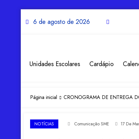
Acessar
o
Pular
conteúdo
para
6 de agosto de 2026
o
conteúdo
Unidades Escolares
Cardápio
Calen
Página inicial
CRONOGRAMA DE ENTREGA D
NOTÍCIAS
Comunicação SME
17 De Ma