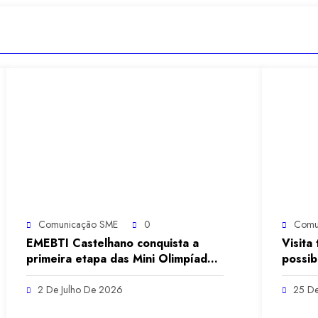
Comunicação SME
0
Comu
EMEBTI Castelhano conquista a
Visita
primeira etapa das Mini Olimpíadas
possib
Escolares na categoria mata-mata.
experi
educaç
2 De Julho De 2026
25 De