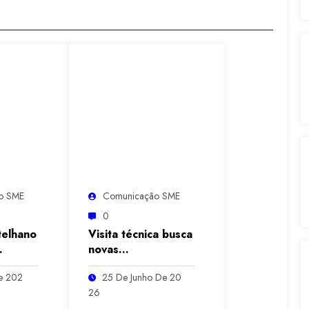
o SME
Comunicação SME
0
telhano
Visita técnica busca
novas
pa das
possibilidades para
De 202
25 De Junho De 20
das
fortalecer
26
experiências