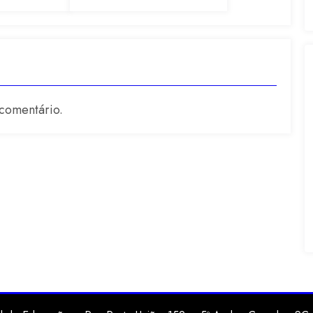
ta-
sensoriais na
educação infantil
comentário.