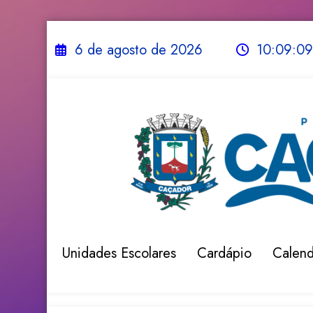
Acessar
o
Pular
conteúdo
para
6 de agosto de 2026
10:09:10
o
conteúdo
Unidades Escolares
Cardápio
Calend