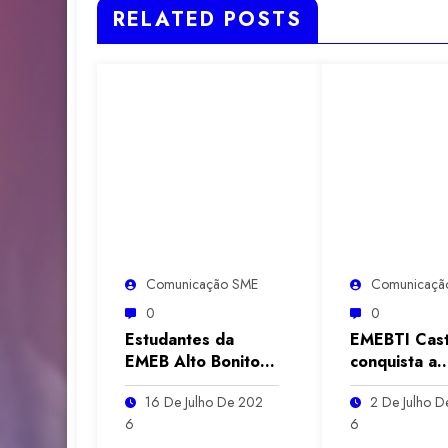
RELATED POSTS
Comunicação SME
Comunicaçã
0
0
Estudantes da
EMEBTI Cas
EMEB Alto Bonito
conquista a
conquistam
primeira eta
16 De Julho De 202
2 De Julho 
premiação por
Mini Olimpía
6
6
frequência e boas
Escolares na